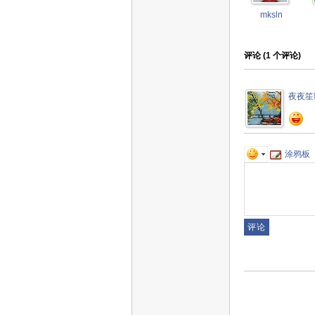
mksln
评论 (
1
个评论)
夜夜笙
涂鸦板