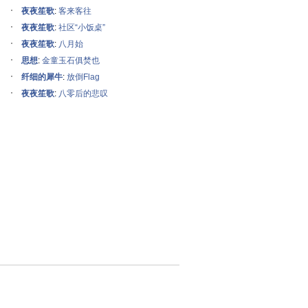
夜夜笙歌
:
客来客往
夜夜笙歌
:
社区“小饭桌”
夜夜笙歌
:
八月始
思想
:
金童玉石俱焚也
纤细的犀牛
:
放倒Flag
夜夜笙歌
:
八零后的悲叹