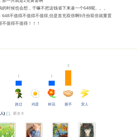
，那一共就是2克黄金啊
购的时候也会想，干嘛不把这钱省下来凑一个648呢。。。
：648不值得不值得不值得,但是首充双倍啊9月份双倍就重置
得不值得不值得！！！
3
1
1
路过
鸡蛋
鲜花
握手
雷人
 人
)
匿名卡