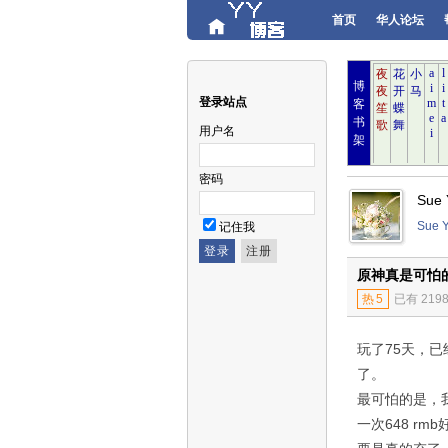
首页
华人论坛
博
登录站点
客
书
用户名
架
密码
Sue
Sue
记住我
原神真是可怕
热
5
已有 219
玩了75天，已
了。
最可怕的是，
一次648 rm