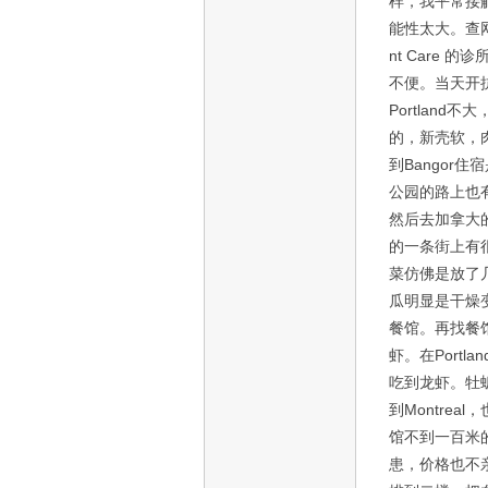
样，我平常接
能性太大。查
nt Care
不便。当天开抗
Portlan
的，新壳软，
到Bangor
公园的路上也
然后去加拿大的
的一条街上有很
菜仿佛是放了
瓜明显是干燥
餐馆。再找餐馆
虾。在Port
吃到龙虾。牡
到Montre
馆不到一百米
患，价格也不