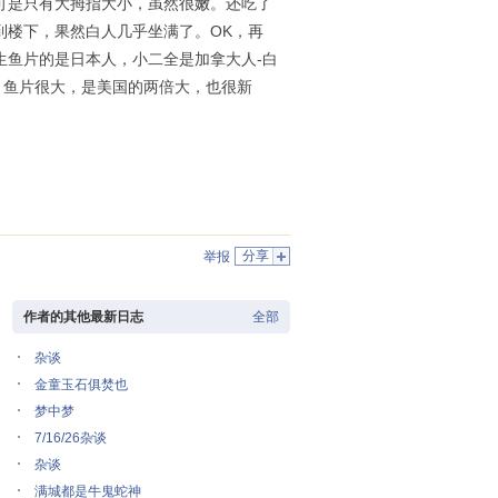
可是只有大拇指大小，虽然很嫩。还吃了
到楼下，果然白人几乎坐满了。OK，再
生鱼片的是日本人，小二全是加拿大人-白
过，鱼片很大，是美国的两倍大，也很新
分享
举报
作者的其他最新日志
全部
杂谈
金童玉石俱焚也
梦中梦
7/16/26杂谈
杂谈
满城都是牛鬼蛇神