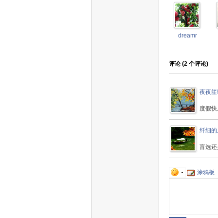
dreamr
评论 (
2
个评论)
夜夜笙
度假快
纤细的
盲选还
涂鸦板