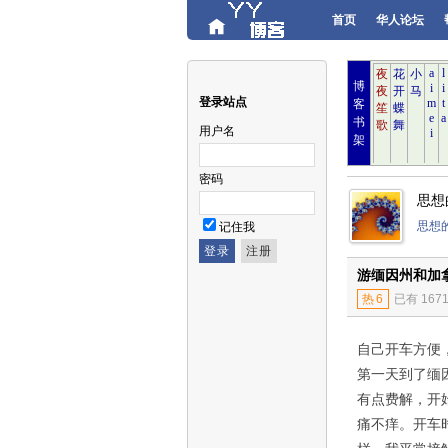
首页
华人论坛
博
登录站点
客
书
用户名
架
密码
思想
思想
记住我
游缅因州和加
热
6
已有 167
自己开车方便
第一天到了缅因
有点费解，开
痛不痒。开车