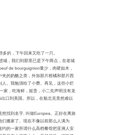
磅多的，下午回来又吃了一只。
，再进城，我们到那里已是下午两点，在老城
e bourguignion量少，肉硬如木，
中夹的奶酪之类，外加那片柑橘和那片西
别人。我勉强给了小费。再见，这些小烂
对面一家，吃海鲜，挺贵，小二先声明没有龙
40%出口到美国。所以，在魁北克竟然难以
找到名字, 叫做Europea。正好在离旅
他们搬家了。现在不像以前那么人满为
纽约的一家所谓什么高档餐馆把亚洲人安