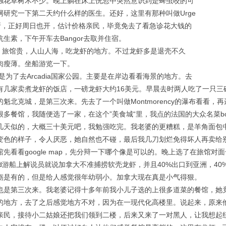
触花草树木不少。晚上躺在床上恍忽中突然意识到是蜱虫咬的可
网研究一下第二天约什么样的医生。还好，这里有那种叫做Urge
 的诊所，正好周日也开，估计价格亲民，毕竟免去了看急诊花大钱的
生素，下午开车去Bangor去取并住宿。
d不大，旅馆贵，人山人海，吃龙虾的地方。不过龙虾多是退壳不久
肉瘦薄。坐船游览一下。
住宿是为了去Arcadia国家公园。主要是在岸边看看海景的地方。去
有几家卖煮龙虾的饭店，一磅龙虾大约16美元。早晨去时两人吃了一只三
魁北克城，是第三次来。先去了一个叫做Montmorency的瀑布看看
多餐馆，我随便选了一家，在这个”美食城“里，我点的法国的大众名菜boeuf d
几天似的，大概三十美元吧，我勉强吃完。我老婆的更糟糕，是羊角面包
变色的样子，令人厌恶，她自然也不碰，最后我几刀划烂免得坏人再卖给
先看看google map，先分辩一下哪个像是可以的。晚上选了在旅馆
land游船上解说员就说加拿大不准捕捞软壳龙虾，并且40%出口到亚洲，
蛎是有的，但是给人感觉很年幼弱小。加拿大现在真是小气得狠。
al，也是第三次来。我老婆记得十多年前我小儿子选的上很多道菜的餐馆，她竟然
的地方，去了之后感觉地方不对，因为在一现代化高楼里。说起来，原来
亲民，接待小二姑娘还把我们领到二楼，后来又来了一对黑人，让我想起