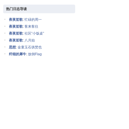
热门日志导读
夜夜笙歌
:
忙碌的周一
夜夜笙歌
:
客来客往
夜夜笙歌
:
社区“小饭桌”
夜夜笙歌
:
八月始
思想
:
金童玉石俱焚也
纤细的犀牛
:
放倒Flag