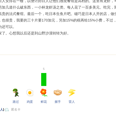
白人安排在一楼，以便讨好白人让他们感觉餐馆是高档的。这里有龙虾，
另加几道什么破东西，一小杯龙虾汤之类。每人花了一百多美元。吃完，
高贵的法式餐馆。最后一个，吃日本生鱼片吧。碰巧是日本人开的店，做
，也很贵，我要的三十片要170加元，另加15%的税再给15%小费，不
为还可以。
家了。心想我以后还是到山野沙漠转转为好。
5
路过
鸡蛋
鲜花
握手
雷人
 人
)
匿名卡