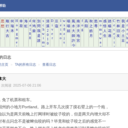
帮助
的日志
的主页
»
TA的所有日志
»
查看日志
拿大
1 次阅读
2025-07-06 21:06
，免了机票和租车。
州的小地方Portland。路上开车几次摸了摸右臂上的一个疱，
始以为是两天前晚上打网球时被蚊子咬的，但是两天内增大却不
时有点闪念不是被蜱虫咬的吗？毕竟和蚊子咬之后的感觉不一