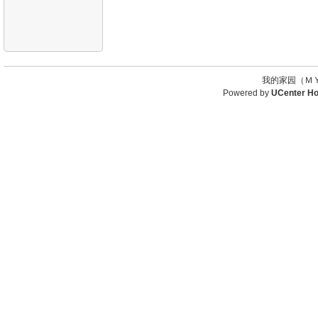
我的家园（ＭＹ
Powered by
UCenter H