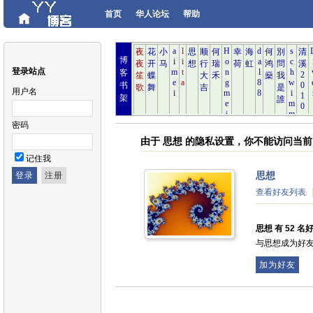
首页
华人论坛
帮助
博
登录站点
客
书
用户名
架
密码
由于 思想 的隐私设置，你不能访问当
记住我
思想
查看好友列表
思想 有 52 名好
与思想成为好
加为好友