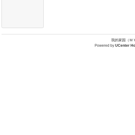
我的家园（ＭＹ
Powered by
UCenter H