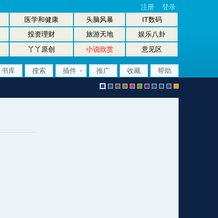
注册
登录
医学和健康
头脑风暴
IT数码
投资理财
旅游天地
娱乐八卦
丫丫原创
小说欣赏
意见区
书库
搜索
插件
推广
收藏
帮助
默
b
g
b
p
g
p
股
放
股
手
认
l
r
r
i
r
u
坛
大
坛
机
风
u
a
o
n
e
r
风
镜
办
版