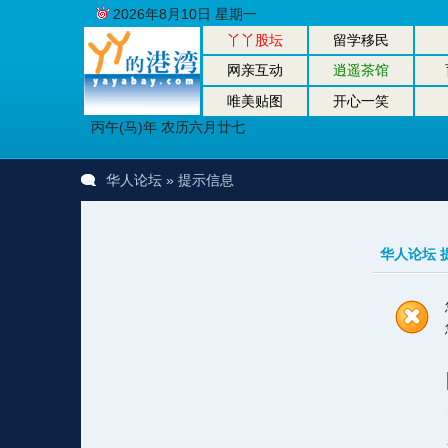
2026年8月10日 星期一
丫丫股坛
留学移民
网亲互动
逍遥茶馆
唯美贴图
开心一笑
丙午(马)年 农历六月廿七
华人论坛
» 提示信息
华人论坛 