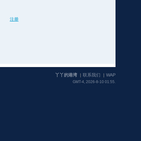
注册
格
e
y
w
k
e
p
格
版
公
n
n
l
室
丫丫的港湾
|
联系我们
|
WAP
GMT-4, 2026-8-10 01:55.
e
版