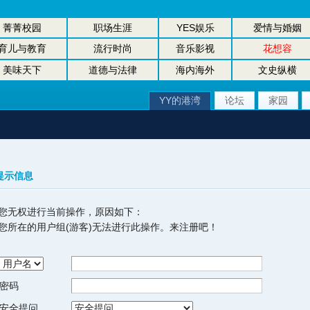
菁菁校园
职场生涯
YES娱乐
爱情与婚姻
育儿与教育
流行时尚
音乐影视
花想容
美味天下
道德与法律
海内海外
文史纵横
YY的港湾
论坛
家园
提示信息
您无权进行当前操作，原因如下：
您所在的用户组(游客)无法进行此操作。来注册吧！
密码
安全提问