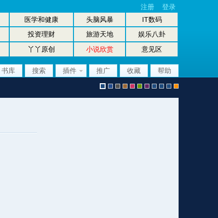
注册
登录
医学和健康
头脑风暴
IT数码
投资理财
旅游天地
娱乐八卦
丫丫原创
小说欣赏
意见区
书库
搜索
插件
推广
收藏
帮助
默
b
g
b
p
g
p
股
放
股
手
认
l
r
r
i
r
u
坛
大
坛
机
风
u
a
o
n
e
r
风
镜
办
版