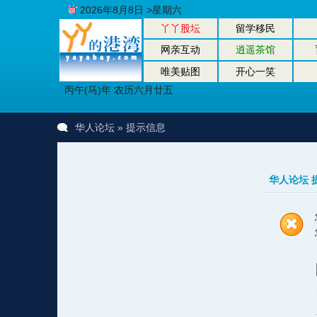
2026年8月8日 >星期六
丫丫股坛
留学移民
网亲互动
逍遥茶馆
唯美贴图
开心一笑
丙午(马)年 农历六月廿五
华人论坛
» 提示信息
华人论坛 