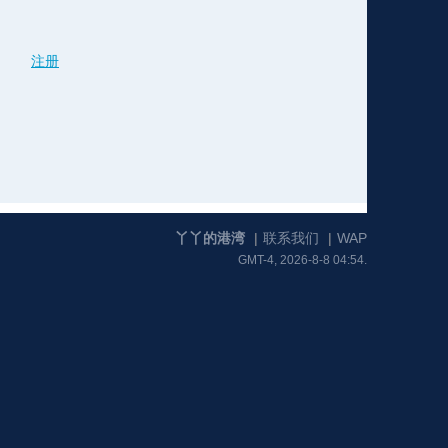
注册
格
e
y
w
k
e
p
格
版
公
n
n
l
室
丫丫的港湾
|
联系我们
|
WAP
GMT-4, 2026-8-8 04:54.
e
版