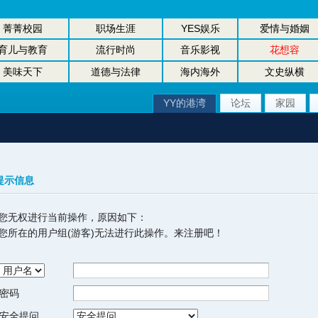
菁菁校园
职场生涯
YES娱乐
爱情与婚姻
育儿与教育
流行时尚
音乐影视
花想容
美味天下
道德与法律
海内海外
文史纵横
YY的港湾
论坛
家园
提示信息
您无权进行当前操作，原因如下：
您所在的用户组(游客)无法进行此操作。来注册吧！
密码
安全提问