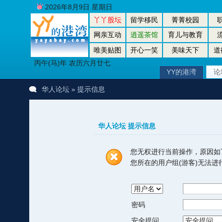
2026年8月9日 星期日
丫丫股坛
留学移民
菁菁校园
网亲互动
逍遥茶馆
育儿与教育
唯美贴图
开心一笑
美味天下
道
丙午(马)年 农历六月廿七
YY的港湾
论
华人论坛
» 提示信息
华人论坛 提示信息
您无权进行当前操作，原因如
您所在的用户组(游客)无法
密码
安全提问