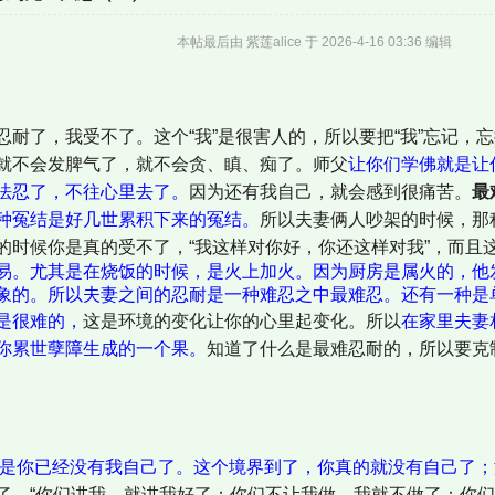
本帖最后由 紫莲alice 于 2026-4-16 03:36 编辑
忍耐了，我受不了。这个“我”是很害人的，所以要把“我”忘记，
就不会发脾气了，就不会贪、瞋、痴了。师父
让你们学佛就是让
法忍了，不往心里去了。
因为还有我自己，就会感到很痛苦。
最
种冤结是好几世累积下来的冤结。
所以夫妻俩人吵架的时候，那
的时候你是真的受不了，“我这样对你好，你还这样对我”，而且
易。尤其是在烧饭的时候，是火上加火。因为厨房是属火的，他
象的。所以夫妻之间的忍耐是一种难忍之中最难忍。还有一种是
是很难的，
这是环境的变化让你的心里起变化。所以
在家里夫妻
你累世孽障生成的一个果。
知道了什么是最难忍耐的，所以要克
是你已经没有我自己了。这个境界到了，你真的就没有自己了；
了，“你们讲我，就讲我好了；你们不让我做，我就不做了；你们