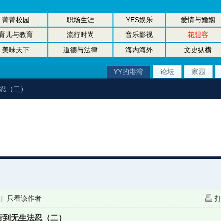
菁菁校园
职场生涯
YES娱乐
爱情与婚姻
育儿与教育
流行时尚
音乐影视
花想容
美味天下
道德与法律
海内海外
文史纵横
YY的港湾
论坛
家园
法忍（二）
|
只看该作者
行到无生法忍（二）