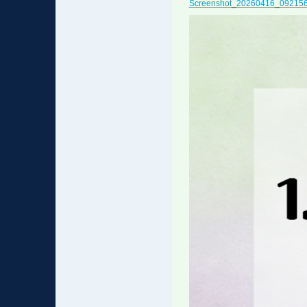
Screenshot_20260416_092156