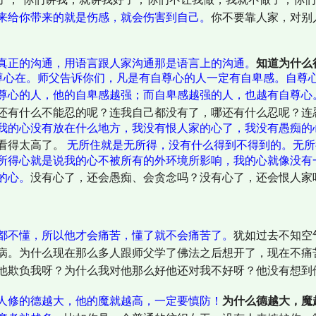
来给你带来的就是伤感，就会伤害到自己。
你不要靠人家，对别
真正的沟通，用语言跟人家沟通那是语言上的沟通。
知道为什么
尊心在。
师父告诉你们，凡是有自尊心的人一定有自卑感。自尊
尊心的人，他的自卑感越强；而自卑感越强的人，也越有自尊心
还有什么不能忍的呢？连我自己都没有了，哪还有什么忍呢？连
我的心没有放在什么地方，我没有恨人家的心了，我没有愚痴的
看得太高了。
无所住就是无所得，没有什么得到不得到的。无所
所得心就是说我的心不被所有的外环境所影响，我的心就像没有
的心。
没有心了，还会愚痴、会贪念吗？没有心了，还会恨人家
都不懂，所以他才会痛苦，懂了就不会痛苦了。
犹如过去不知空
病。为什么现在那么多人跟师父学了佛法之后想开了，现在不痛
他欺负我呀？为什么我对他那么好他还对我不好呀？他没有想到
人修的德越大，他的魔就越高，一定要慎防！
为什么德越大，魔