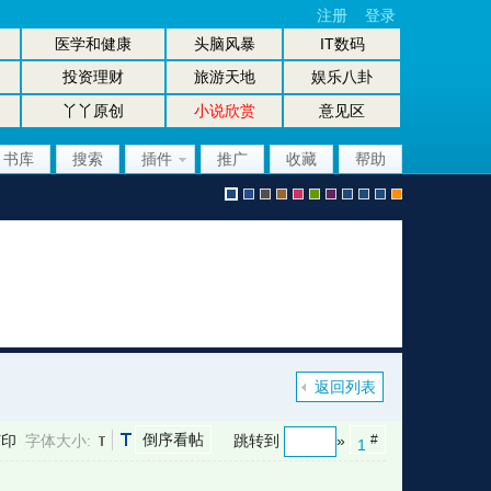
注册
登录
医学和健康
头脑风暴
IT数码
投资理财
旅游天地
娱乐八卦
丫丫原创
小说欣赏
意见区
书库
搜索
插件
推广
收藏
帮助
默
b
g
b
p
g
p
股
放
股
手
认
l
r
r
i
r
u
坛
大
坛
机
返回列表
倒序看帖
打印
字体大小:
跳转到
»
#
1
风
u
a
o
n
e
r
风
镜
办
版