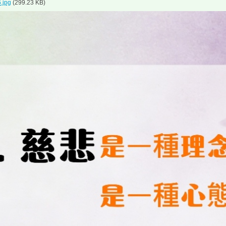
.jpg
(299.23 KB)