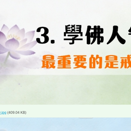
.jpg
(409.04 KB)