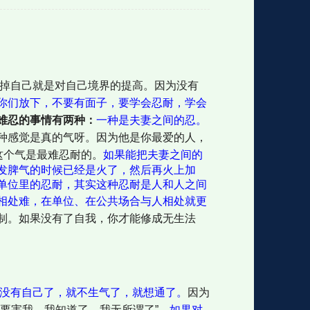
格
e
y
w
k
e
p
格
版
公
忘掉自己就是对自己境界的提高。因为没有
你们放下，不要有面子，要学会忍耐，学会
难忍的事情有两种：
一种是夫妻之间的忍。
n
n
l
室
种感觉是真的气呀。因为他是你最爱的人，
这个气是最难忍耐的。
如果能把夫妻之间的
发脾气的时候已经是火了，然后再火上加
单位里的忍耐，其实这种忍耐是人和人之间
e
版
相处难，在单位、在公共场合与人相处就更
制。如果没有了自我，你才能修成无生法
没有自己了，就不生气了，就想通了。
因为
要害我，我知道了，我无所谓了”。
如果对