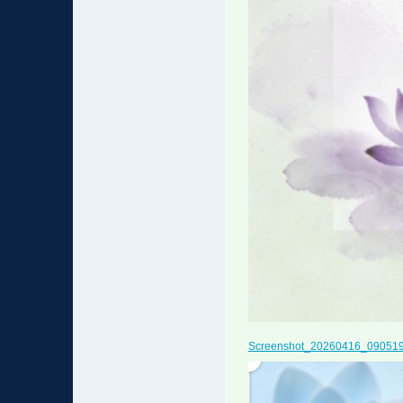
Screenshot_20260416_090519