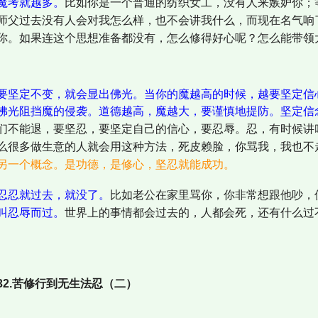
魔考就越多。
比如你是一个普通的纺织女工，没有人来嫉妒你；
师父过去没有人会对我怎么样，也不会讲我什么，而现在名气响
你。如果连这个思想准备都没有，怎么修得好心呢？怎么能带领
要坚定不变，就会显出佛光。当你的魔越高的时候，越要坚定信
佛光阻挡魔的侵袭。道德越高，魔越大，要谨慎地提防。坚定信
们不能退，要坚忍，要坚定自己的信心，要忍辱。忍，有时候讲
么很多做生意的人就会用这种方法，死皮赖脸，你骂我，我也不
另一个概念。是功德，是修心，坚忍就能成功。
忍忍就过去，就没了。
比如老公在家里骂你，你非常想跟他吵，
叫忍辱而过。
世界上的事情都会过去的，人都会死，还有什么过
2.苦修行到无生法忍（二）