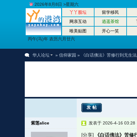
2026年8月8日 >星期六
丫丫股坛
留学移民
网亲互动
逍遥茶馆
唯美贴图
开心一笑
丙午(马)年 农历六月廿六
华人论坛
»
信仰家园
» 《白话佛法》苦修行到无生
发帖
紫莲alice
发表于 2026-4-16 03:28
[分享]
《白话佛法》苦修