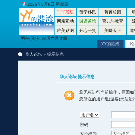
2026年8月6日 星期四
丫丫股坛
留学移民
菁菁校园
网亲互动
逍遥茶馆
育儿与教育
唯美贴图
开心一笑
美味天下
道
丙午(马)年 农历六月廿四
YY的港湾
论
华人论坛
» 提示信息
华人论坛 提示信息
您无权进行当前操作，原因如
您所在的用户组(游客)无法
密码
安全提问