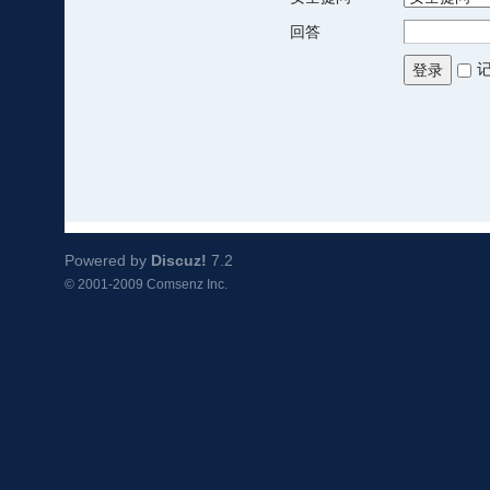
回答
登录
Powered by
Discuz!
7.2
© 2001-2009
Comsenz Inc.