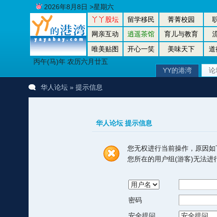
2026年8月8日 >星期六
丫丫股坛
留学移民
菁菁校园
网亲互动
逍遥茶馆
育儿与教育
唯美贴图
开心一笑
美味天下
道
丙午(马)年 农历六月廿五
YY的港湾
论
华人论坛
» 提示信息
华人论坛 提示信息
您无权进行当前操作，原因如
您所在的用户组(游客)无法
密码
安全提问