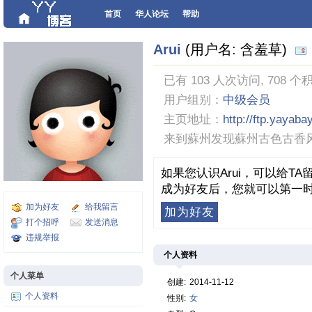
首页
华人论坛
帮助
Arui
(用户名: 含羞草)
已有 103 人次访问, 708 个
用户组别：
中级会员
主页地址：
http://ftp.yayab
来到蘇州发现蘇州古色古香
如果您认识Arui，可以给T
成为好友后，您就可以第一时
加为好友
给我留言
加为好友
打个招呼
发送消息
违规举报
个人资料
个人菜单
创建:
2014-11-12
个人资料
性别:
女