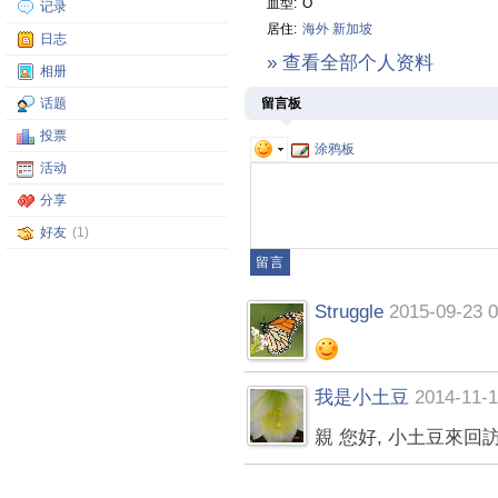
血型:
O
记录
居住:
海外
新加坡
日志
» 查看全部个人资料
相册
话题
留言板
投票
涂鸦板
活动
分享
好友
(1)
Struggle
2015-09-23 0
我是小土豆
2014-11-1
親 您好, 小土豆來回訪