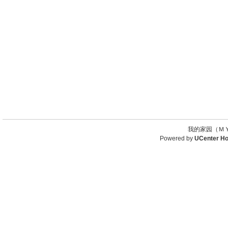
我的家园（ＭＹ
Powered by
UCenter H