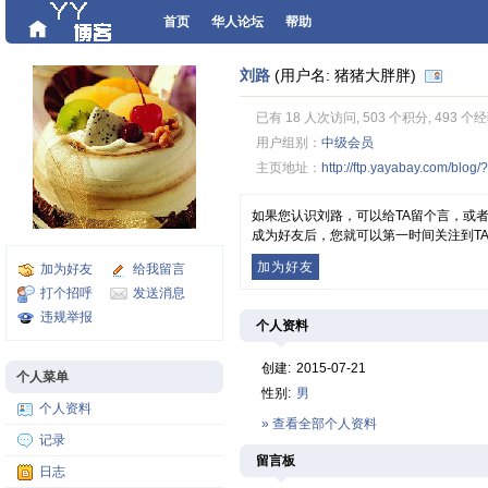
首页
华人论坛
帮助
刘路
(用户名: 猪猪大胖胖)
已有 18 人次访问, 503 个积分, 493 个
用户组别：
中级会员
主页地址：
http://ftp.yayabay.com/blog
如果您认识刘路，可以给TA留个言，或
成为好友后，您就可以第一时间关注到T
加为好友
加为好友
给我留言
打个招呼
发送消息
违规举报
个人资料
创建:
2015-07-21
个人菜单
性别:
男
个人资料
» 查看全部个人资料
记录
留言板
日志