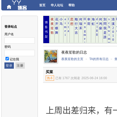
首页
华人论坛
帮助
博
登录站点
客
书
用户名
架
密码
夜夜笙歌的日志
夜夜笙歌的主页
»
TA的所有日志
»
记住我
买菜
热
6
已有 1767 次阅读
2025-06-24 16:00
上周出差归来，有