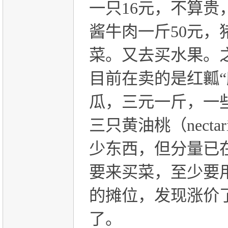
一只
16
元，不算贵
酱牛肉一斤
50
元，
菜。又去买水果。
目前在卖的是红瓤
瓜，三元一斤，一
三只黄油桃（
nectar
少东西，但分量已
要来买菜，至少要
的摊位，发现涨价
了。