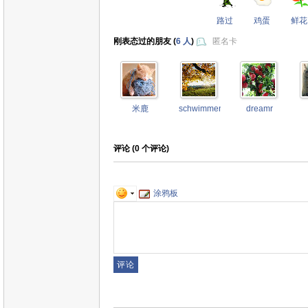
路过
鸡蛋
鲜花
刚表态过的朋友 (
6 人
)
匿名卡
米鹿
schwimmengool
dreamr
评论 (
0
个评论)
涂鸦板