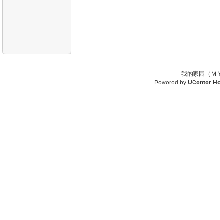
我的家园（ＭＹ
Powered by
UCenter H