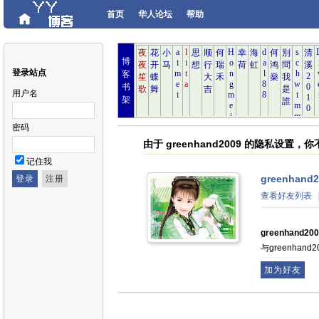
首页
华人论坛
帮助
博
登录站点
客
书
用户名
架
密码
由于 greenhand2009 的隐私设置
记住我
greenhand2
查看好友列表
greenhand20
与greenha
加为好友