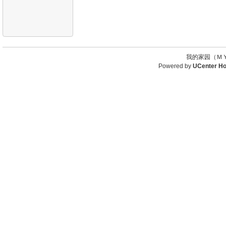
我的家园（ＭＹ
Powered by
UCenter H