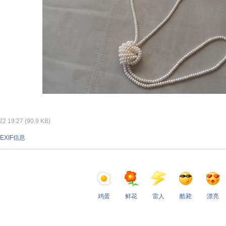
 19:27 (90.9 KB)
EXIF信息
鸡蛋
鲜花
雷人
酷毙
漂亮