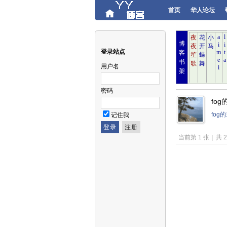
首页
华人论坛
博
登录站点
客
书
用户名
架
密码
fog
fog
记住我
当前第 1 张
|
共 