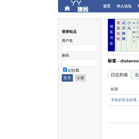
首页
华人论坛
博
登录站点
客
书
用户名
架
密码
标签 - distanc
记住我
日志列表
返
标题
手机的安全距离，