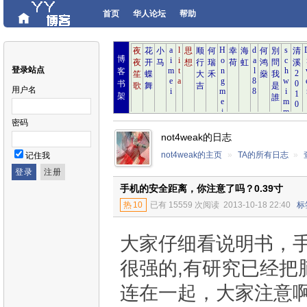
首页
华人论坛
帮助
博
登录站点
客
书
用户名
架
密码
not4weak的日志
not4weak的主页
»
TA的所有日志
»
记住我
手机的安全距离，你注意了吗？0.39寸
热
10
已有 15559 次阅读
2013-10-18 22:40
标
大家仔细看说明书，
很强的,有研究已经把
连在一起，大家注意啊。 