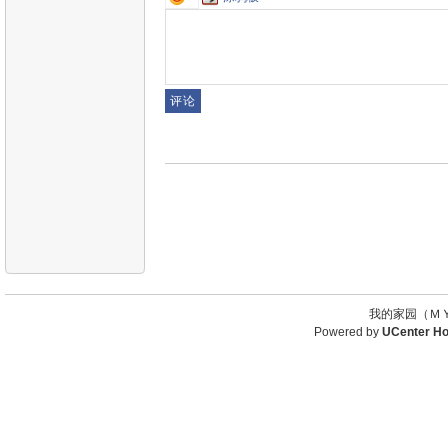
我的家园（ＭＹ
Powered by
UCenter H