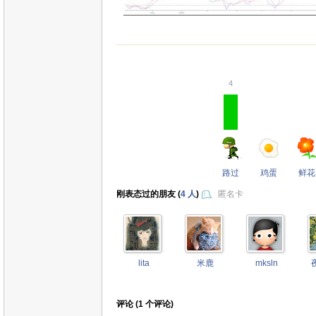
4
路过
鸡蛋
鲜花
刚表态过的朋友 (
4 人
)
匿名卡
lita
米鹿
mksln
评论 (
1
个评论)