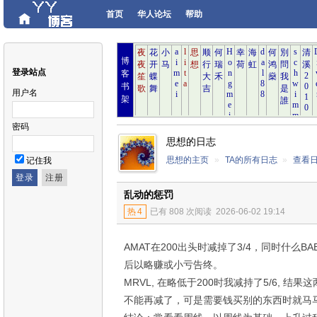
首页
华人论坛
帮助
博
登录站点
客
书
用户名
架
密码
思想的日志
思想的主页
»
TA的所有日志
»
查看
记住我
乱动的惩罚
热
4
已有 808 次阅读
2026-06-02 19:14
AMAT在200出头时减掉了3/4，同时什么BA
后以略赚或小亏告终。
MRVL, 在略低于200时我减持了5/6, 结
不能再减了，可是需要钱买别的东西时就马