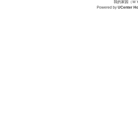
我的家园（ＭＹ
Powered by
UCenter H