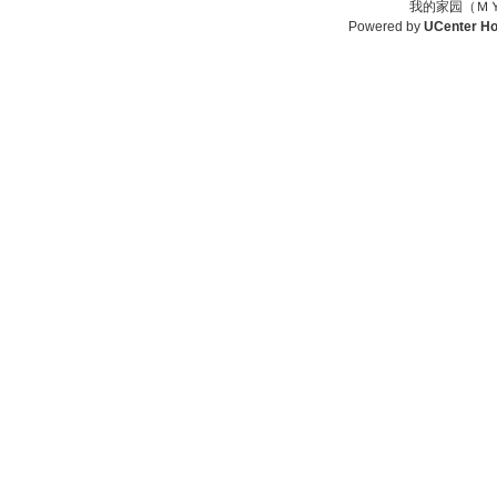
我的家园（ＭＹ
Powered by
UCenter H