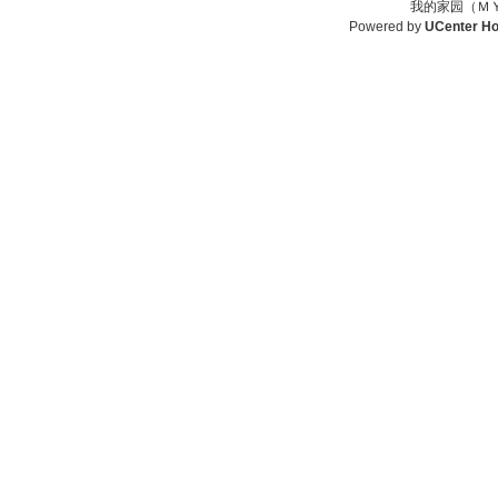
我的家园（ＭＹ
Powered by
UCenter H