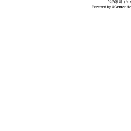
我的家园（ＭＹ
Powered by
UCenter H