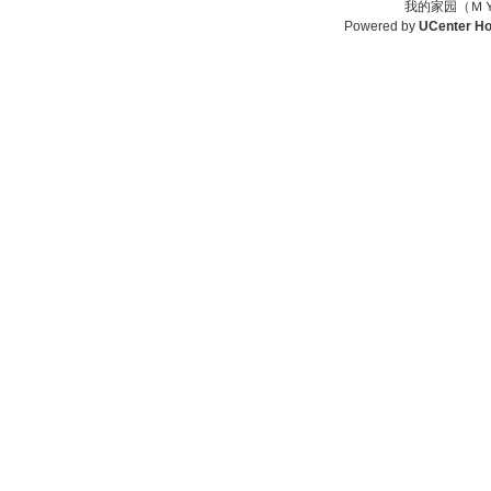
我的家园（ＭＹ
Powered by
UCenter H