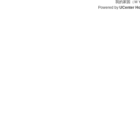
我的家园（ＭＹ
Powered by
UCenter H