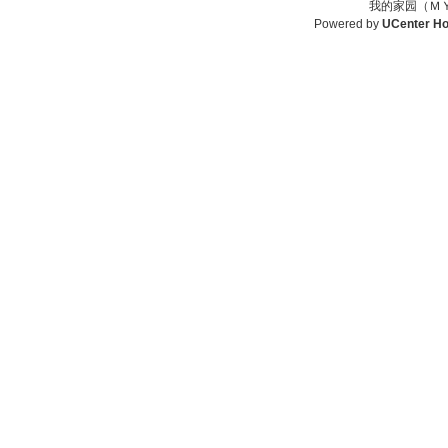
我的家园（ＭＹ
Powered by
UCenter H